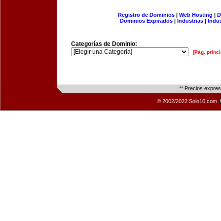
Registro de Dominios
|
Web Hosting
|
D
Dominios Expirados
|
Industrias
|
Indu
Categorías de Dominio:
[Pág. princi
** Precios expre
© 2002/2022 Solo10.com