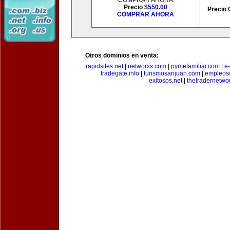
COMPRAR AHORA
Precio $
550.00
Precio 
COMPRAR AHORA
Otros dominios en venta:
rapidsites.net
|
networxs.com
|
pymefamiliar.com
|
e
tradegate.info
|
turismosanjuan.com
|
empleos
exitosos.net
|
thetradernetwo