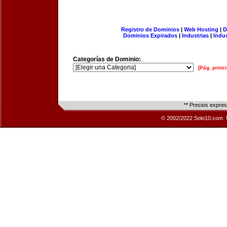
Registro de Dominios
|
Web Hosting
|
D
Dominios Expirados
|
Industrias
|
Indu
Categorías de Dominio:
[Pág. princi
** Precios expre
© 2002/2022 Solo10.com