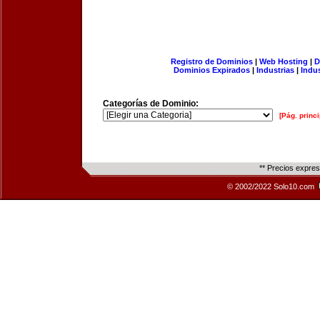
Registro de Dominios
|
Web Hosting
|
D
Dominios Expirados
|
Industrias
|
Indu
Categorías de Dominio:
[Pág. princi
** Precios expre
© 2002/2022 Solo10.com