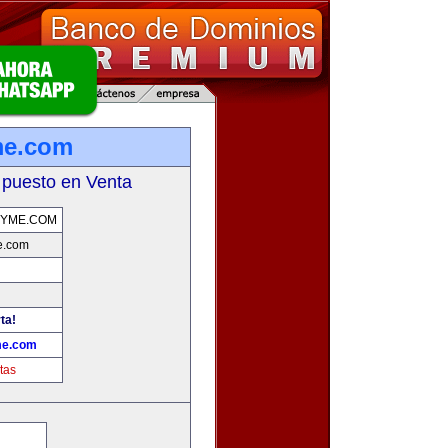
me.com
 puesto en Venta
PYME.COM
e.com
ta!
me.com
tas