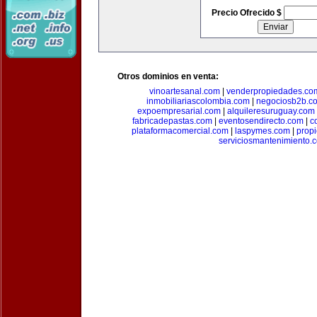
Precio Ofrecido $
Otros dominios en venta:
vinoartesanal.com
|
venderpropiedades.co
inmobiliariascolombia.com
|
negociosb2b.c
expoempresarial.com
|
alquileresuruguay.com
fabricadepastas.com
|
eventosendirecto.com
|
c
plataformacomercial.com
|
laspymes.com
|
prop
serviciosmantenimiento.