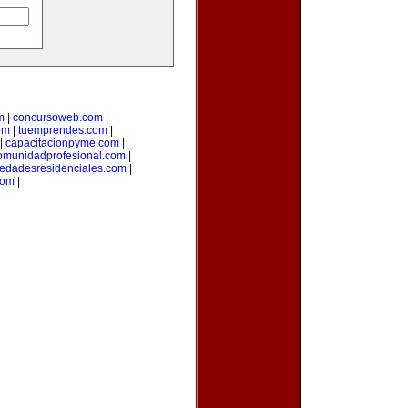
m
|
concursoweb.com
|
om
|
tuemprendes.com
|
|
capacitacionpyme.com
|
omunidadprofesional.com
|
iedadesresidenciales.com
|
com
|