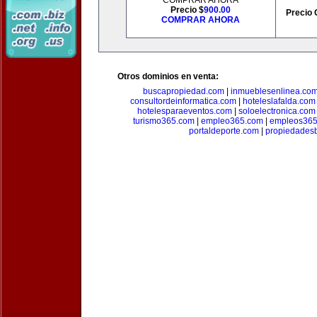
COMPRAR AHORA
Precio $
900.00
Precio 
COMPRAR AHORA
Otros dominios en venta:
buscapropiedad.com
|
inmueblesenlinea.co
consultordeinformatica.com
|
hoteleslafalda.com
hotelesparaeventos.com
|
soloelectronica.com
turismo365.com
|
empleo365.com
|
empleos365
portaldeporte.com
|
propiedadesb