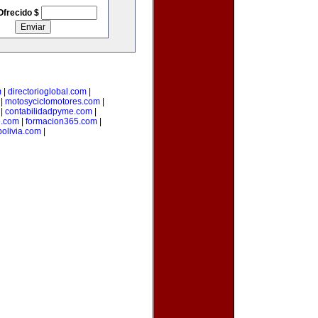
Ofrecido $
m
|
directorioglobal.com
|
|
motosyciclomotores.com
|
|
contabilidadpyme.com
|
.com
|
formacion365.com
|
olivia.com
|