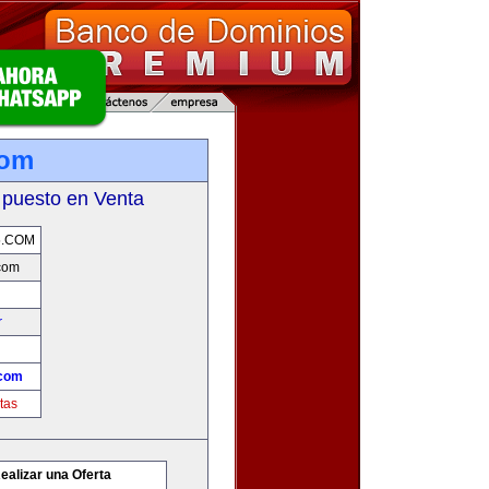
com
 puesto en Venta
5.COM
com
r
com
tas
ealizar una Oferta