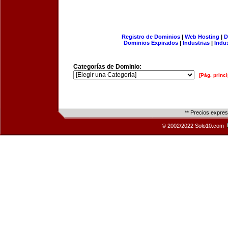
Registro de Dominios
|
Web Hosting
|
D
Dominios Expirados
|
Industrias
|
Indu
Categorías de Dominio:
[Pág. princi
** Precios expre
© 2002/2022 Solo10.com