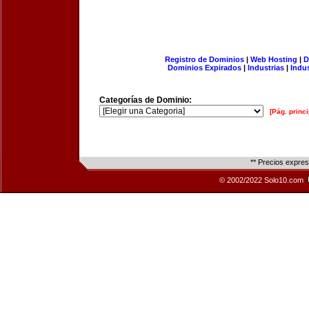
Registro de Dominios
|
Web Hosting
|
D
Dominios Expirados
|
Industrias
|
Indu
Categorías de Dominio:
[Pág. princi
** Precios expre
© 2002/2022 Solo10.com