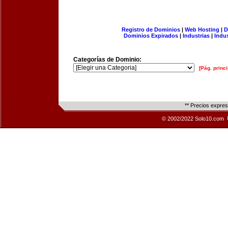
Registro de Dominios
|
Web Hosting
|
D
Dominios Expirados
|
Industrias
|
Indu
Categorías de Dominio:
[Pág. princi
** Precios expre
© 2002/2022 Solo10.com