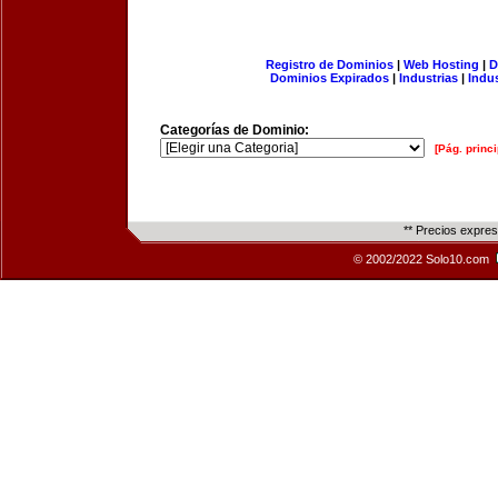
Registro de Dominios
|
Web Hosting
|
D
Dominios Expirados
|
Industrias
|
Indu
Categorías de Dominio:
[Pág. princi
** Precios expre
© 2002/2022 Solo10.com