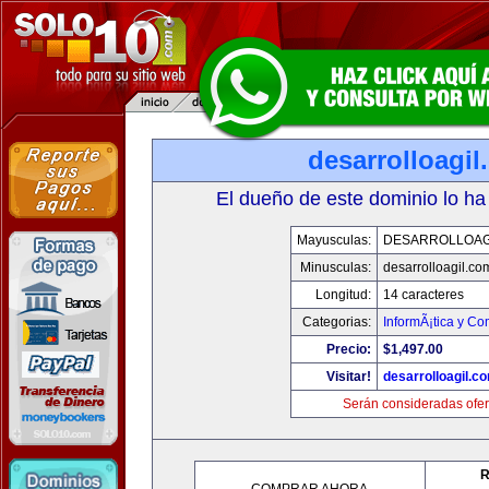
desarrolloagi
El dueño de este dominio lo ha
Mayusculas:
DESARROLLOAG
Minusculas:
desarrolloagil.co
Longitud:
14 caracteres
Categorias:
InformÃ¡tica y C
Precio:
$1,497.00
Visitar!
desarrolloagil.c
Serán consideradas ofer
R