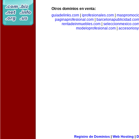
Otros dominios en venta:
guiadelinks.com
|
iprofesionales.com
|
maspromoci
paginaprofesional.com
|
barcelonapublicidad.co
rentadeinmuebles.com
|
seleccionmexico.co
modeloprofesional.com
|
accesorios
Registro de Dominios
|
Web Hosting
|
D