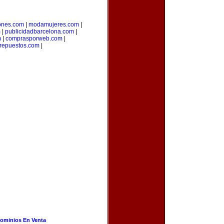
ones.com
|
modamujeres.com
|
m
|
publicidadbarcelona.com
|
m
|
comprasporweb.com
|
yrepuestos.com
|
ominios En Venta