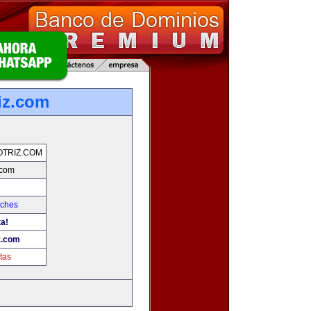
iz.com
TRIZ.COM
.com
oches
ta!
z.com
tas