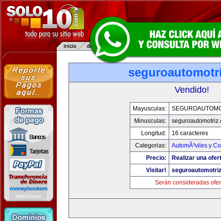
seguroautomotr
Vendido!
Mayusculas:
SEGUROAUTOMO
Minusculas:
seguroautomotriz
Longitud:
16 caracteres
Categorias:
AutomÃ³viles y C
Precio:
Realizar una ofer
Visitar!
seguroautomotri
Serán consideradas ofer