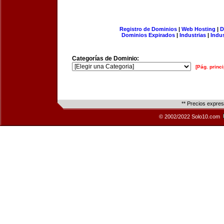
Registro de Dominios
|
Web Hosting
|
D
Dominios Expirados
|
Industrias
|
Indu
Categorías de Dominio:
[Pág. princi
** Precios expre
© 2002/2022 Solo10.com