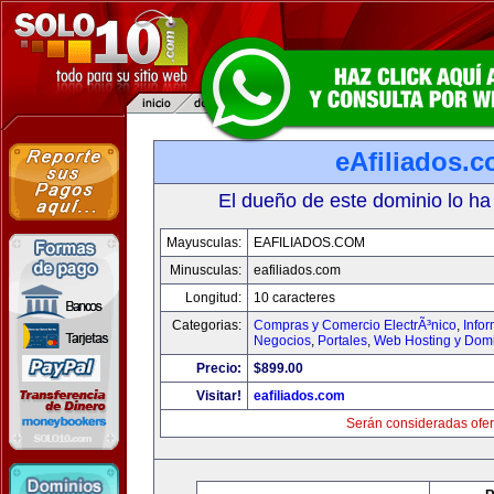
eAfiliados.
El dueño de este dominio lo ha
Mayusculas:
EAFILIADOS.COM
Minusculas:
eafiliados.com
Longitud:
10 caracteres
Categorias:
Compras y Comercio ElectrÃ³nico
,
Info
Negocios
,
Portales
,
Web Hosting y Dom
Precio:
$899.00
Visitar!
eafiliados.com
Serán consideradas ofer