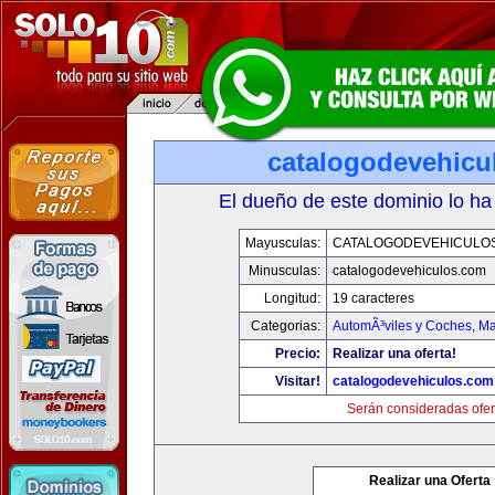
catalogodevehicu
El dueño de este dominio lo ha
Mayusculas:
CATALOGODEVEHICULO
Minusculas:
catalogodevehiculos.com
Longitud:
19 caracteres
Categorias:
AutomÃ³viles y Coches
,
Ma
Precio:
Realizar una oferta!
Visitar!
catalogodevehiculos.com
Serán consideradas ofer
Realizar una Oferta