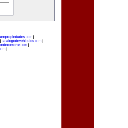
taenpropiedades.com
|
|
catalogodevehiculos.com
|
ondecomprar.com
|
com
|