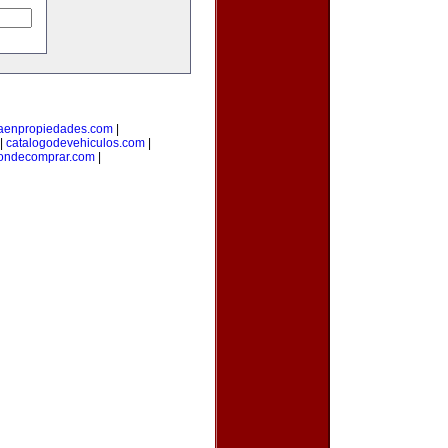
taenpropiedades.com
|
|
catalogodevehiculos.com
|
ondecomprar.com
|