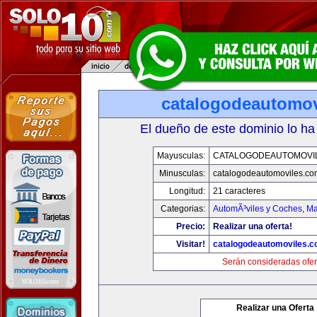
catalogodeautomov
El dueño de este dominio lo ha
Mayusculas:
CATALOGODEAUTOMOVI
Minusculas:
catalogodeautomoviles.co
Longitud:
21 caracteres
Categorias:
AutomÃ³viles y Coches
,
Ma
Precio:
Realizar una oferta!
Visitar!
catalogodeautomoviles.
Serán consideradas ofer
Realizar una Oferta